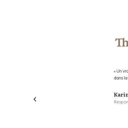
Th
ous les outils internes à l'entreprise en un temps
« Un vr
riosité naturelle ont été un réel atout dans sa
dans la
enthousiasme face aux challenges et a su démontrer
le soit dans l'analyse ou dans l'action. »
Karin
Respon
ingapour.