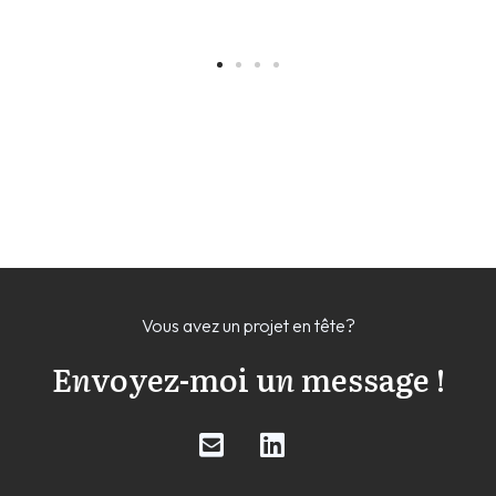
Vous avez un projet en tête?
E
n
voyez-moi u
n
message !